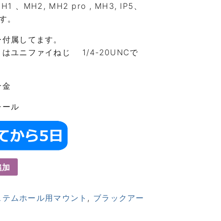
MH2, MH2 pro , MH3, IP5、
ます。
ー付属してます。
ユニファイねじ 1/4-20UNCで
合金
チール
追加
ステムホール用マウント
,
ブラックアー