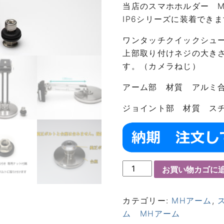
当店のスマホホルダー MH1 、
IP6シリーズに装着でき
ワンタッチクイックシュ
上部取り付けネジの大きさは
す。（カメラねじ）
アーム部 材質 アルミ
ジョイント部 材質 ス
お買い物カゴに
カテゴリー:
MHアーム
,
ム MHアーム