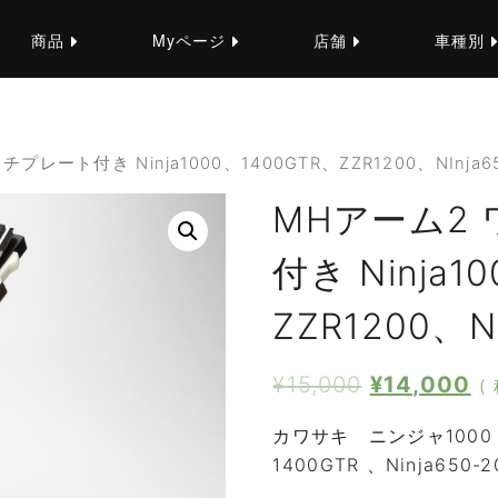
商品
Myページ
店舗
車種別
レート付き Ninja1000、1400GTR、ZZR1200、NInja65
MHアーム2
付き Ninja1
ZZR1200、NI
¥
15,000
¥
14,000
(
カワサキ ニンジャ1000 
1400GTR 、Ninja650-