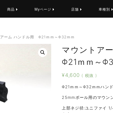
商品
Myページ
店舗
車種別
トアーム ハンドル用 Φ21ｍｍ～Φ32ｍｍ
マウントア
Φ21ｍｍ～Φ
¥
4,600
( 税抜 )
Φ21ｍｍ～Φ32ｍｍハン
25mmボール用のマウン
上部ネジ径:ユニファイ 1/4