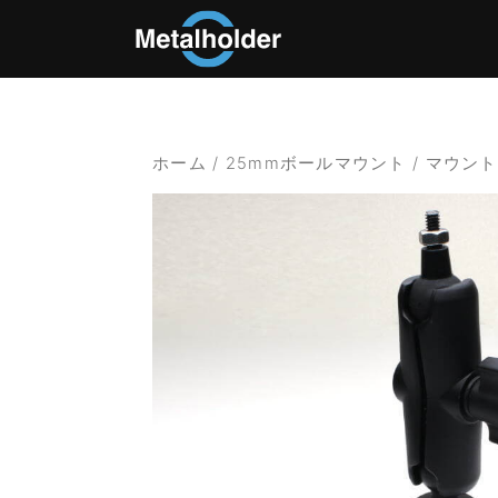
ホーム
/
25mmボールマウント
/ マウン