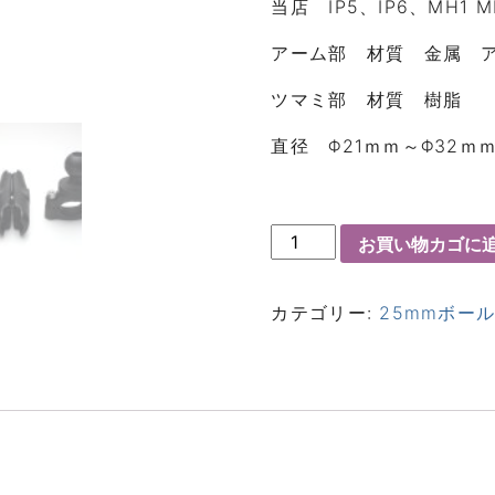
当店 IP5、IP6、MH1
アーム部 材質 金属 
ツマミ部 材質 樹脂
直径 Φ21ｍｍ～Φ32
お買い物カゴに
カテゴリー:
25mmボー